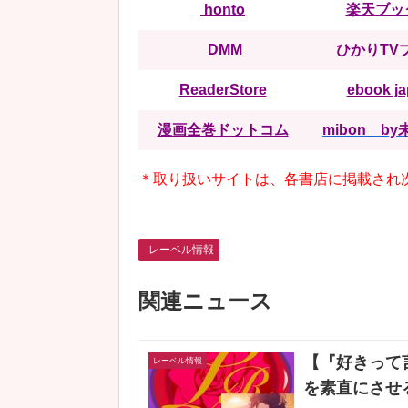
honto
楽天ブッ
DMM
ひかりTV
ReaderStore
ebook j
漫画全巻ドットコム
mibon b
＊取り扱いサイトは、各書店に掲載され
レーベル情報
関連ニュース
【『好きって
レーベル情報
を素直にさせ