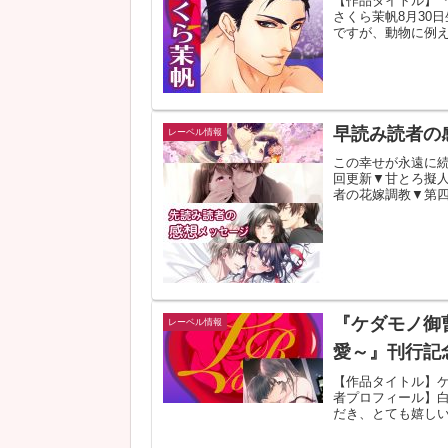
【作品タイトル】
さくら茉帆8月30
ですが、動物に例え
早読み読者の
レーベル情報
この幸せが永遠に続
回更新▼甘とろ擬人
者の花嫁調教▼第
『ケダモノ御
レーベル情報
愛～』刊行記
【作品タイトル】
者プロフィール】
だき、とても嬉しい
申し...