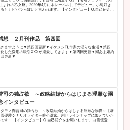
『極上ＣＥＯは偽装婚約でも淫らに溺愛する』【著者プロフィール】
日生まれの乙女座。2020年4月に本レーベルにてデビュー。小鳥好き
るとカピバラっぽいと言われます。【インタビュー】Q.自己紹介...
感想 ２月刊作品 第四回
きますように▼第四回更新▼イケメンTL作家の淫らな生活▼第四
化した愛用の吸引XXXが溺愛してきます▼第四回更新▼溺あま婚約
四回更新▼
曹司の独占欲 ～政略結婚からはじまる淫靡な溺
念インタビュー
ケダモノ御曹司の独占欲 ～政略結婚からはじまる淫靡な溺愛～【著
白雪優愛シナリオライター兼小説家。創刊ラインナップに加えていた
です！ 【インタビュー】Q.自己紹介をお願いします。白雪優愛と