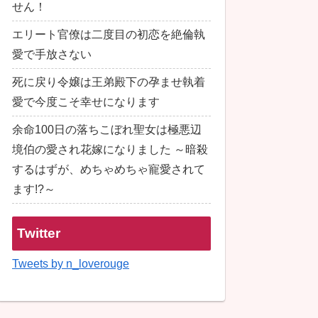
せん！
エリート官僚は二度目の初恋を絶倫執
愛で手放さない
死に戻り令嬢は王弟殿下の孕ませ執着
愛で今度こそ幸せになります
余命100日の落ちこぼれ聖女は極悪辺
境伯の愛され花嫁になりました ～暗殺
するはずが、めちゃめちゃ寵愛されて
ます!?～
Twitter
Tweets by n_loverouge