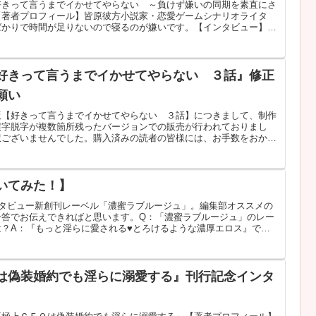
好きって言うまでイかせてやらない ～負けず嫌いの同期を素直にさ
【著者プロフィール】皆原彼方小説家・恋愛ゲームシナリオライタ
かりで時間が足りないので寝るのが嫌いです。【インタビュー】Q.
好きって言うまでイかせてやらない ３話』修正
願い
版【好きって言うまでイかせてやらない ３話】につきまして、制作
誤字脱字が複数箇所残ったバージョンでの販売が行われておりまし
訳ございませんでした。購入済みの読者の皆様には、お手数をおかけ
いてみた！】
ンタビュー新創刊レーベル「濃蜜ラブルージュ」。編集部オススメの
一答でお伝えできればと思います。Q：「濃蜜ラブルージュ」のレー
は？A：『もっと淫らに愛される♥とろけるような濃厚エロス』で
は偽装婚約でも淫らに溺愛する』刊行記念インタ