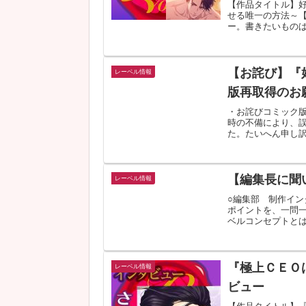
【作品タイトル】
せる唯一の方法～
ー。書きたいものば
自己紹...
【お詫び】『
レーベル情報
版再取得のお
・お詫びコミック
時の不備により、
た。たいへん申し
いたしま...
【編集長に聞
レーベル情報
○編集部 制作イ
ポイントを、一問
ベルコンセプトと
す。レー...
『極上ＣＥＯ
レーベル情報
ビュー