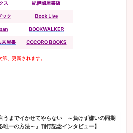
クス
紀伊國屋書店
ブック
Book Live
apan
BOOKWALKER
y未来屋書
COCORO BOOKS
次第、更新されます。
言うまでイかせてやらない ～負けず嫌いの同期
る唯一の方法～』刊行記念インタビュー】