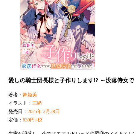
愛しの騎士団長様と子作りします!? ～没落侍女
著者：
舞姫美
イラスト：
三廼
発売日：
2025年 2月28日
定価：
630円+税
生家が没落し、今ではエアルドレッド伯爵邸のメイドとし