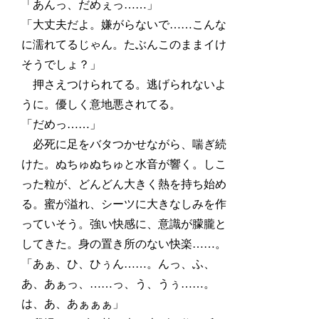
「あんっ、だめぇっ……」
「大丈夫だよ。嫌がらないで……こんな
に濡れてるじゃん。たぶんこのままイけ
そうでしょ？」
押さえつけられてる。逃げられないよ
うに。優しく意地悪されてる。
「だめっ……」
必死に足をバタつかせながら、喘ぎ続
けた。ぬちゅぬちゅと水音が響く。しこ
った粒が、どんどん大きく熱を持ち始め
る。蜜が溢れ、シーツに大きなしみを作
っていそう。強い快感に、意識が朦朧と
してきた。身の置き所のない快楽……。
「あぁ、ひ、ひぅん……。んっ、ふ、
あ、あぁっ、……っ、う、うぅ……。
は、あ、あぁぁぁ」