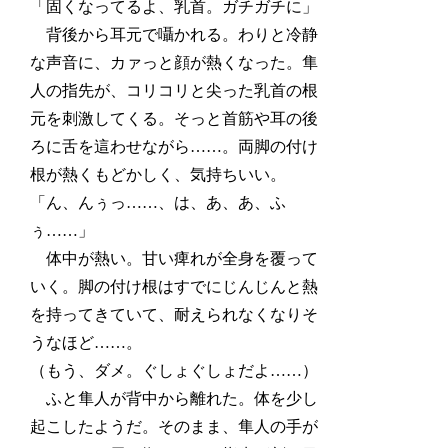
「固くなってるよ、乳首。ガチガチに」
背後から耳元で囁かれる。わりと冷静
な声音に、カァっと顔が熱くなった。隼
人の指先が、コリコリと尖った乳首の根
元を刺激してくる。そっと首筋や耳の後
ろに舌を這わせながら……。両脚の付け
根が熱くもどかしく、気持ちいい。
「ん、んぅっ……、は、あ、あ、ふ
ぅ……」
体中が熱い。甘い痺れが全身を覆って
いく。脚の付け根はすでにじんじんと熱
を持ってきていて、耐えられなくなりそ
うなほど……。
（もう、ダメ。ぐしょぐしょだよ……）
ふと隼人が背中から離れた。体を少し
起こしたようだ。そのまま、隼人の手が