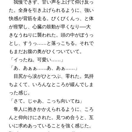
我慢できず、甘い声を上げて仰け反っ
た。全身を引き上げられるように、強い
快感が背筋を走る。びくびくんっ、と体
が痙攣し、心臓の鼓動が早くなり──大
きなうねりに襲われた。頭の中がぼうっ
とし、すうっ……と落っこちる。それで
もまだお腹の奥がひくついていて。
「イったね。可愛い……」
「あ、あぁぁ……あ、あぁ……」
目尻から涙がひとつぶ、零れた。気持
ちよくて、いろんなところが緩んでしま
った感じ。
「さて。じゃあ、こっち向いてね」
隼人に抱きかかえられるように、ころ
んと仰向けにされた。見つめ合うと、互
いに求めあっていることを強く感じた。