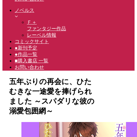
ノベルス
Ｆ＋
ファンタジー作品
レーベル情報
コミックサイト
●新刊予定
●作品一覧
■購入書店 一覧
お問い合わせ
五年ぶりの再会に、ひた
むきな一途愛を捧げられ
ました ～スパダリな彼の
溺愛包囲網～