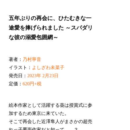
五年ぶりの再会に、ひたむきな一
途愛を捧げられました ～スパダリ
な彼の溺愛包囲網～
著者：
乃村寧音
イラスト：
よしざわ未菜子
発売日：
2023年 2月23日
定価：
620円+税
絵本作家として活躍する葵は授賞式に参
加するため東京に来ていた。
そこで再会した近澤隼人がまさかの超売
れっ子覆面作家だと知って――？