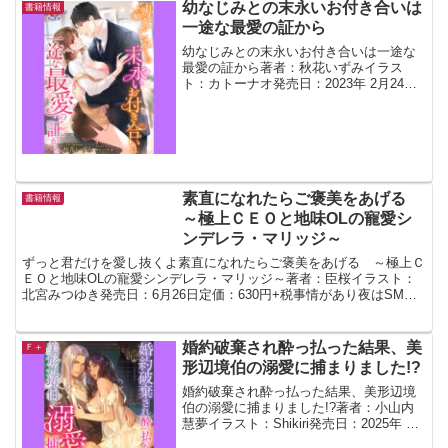
幼なじみとの末永いお付き合いは
書籍情報
一途な最愛の証から
幼なじみとの末永いお付き合いは一途な
最愛の証から著者：秋花いずみイラス
ト：カトーナオ発売日：2023年 2月24日
定価：620円+税お菓子作りとカフェめぐ
りが好きで百貨店で洋菓子の販売員をし
ている琴葉。高校一年生の頃から同級生
であり、同じ水...
素直になれたらご褒美をあげる
書籍情報
～極上ＣＥＯと地味OLの寵愛シ
ンデレラ・マリッジ～
ずっと君だけを愛し抜くよ素直になれたらご褒美をあげる ～極上Ｃ
ＥＯと地味OLの寵愛シンデレラ・マリッジ～著者：臣桜イラスト：
北宮みつゆき発売日：6月26日定価：630円+税事情があり夜はSMク
ラブでS嬢として働く美琴は、普段はごく普通の地味...
婚約破棄され酔っ払った結果、美
Ｆ＋
形辺境伯の溺愛に捕まりました!?
婚約破棄され酔っ払った結果、美形辺境
伯の溺愛に捕まりました!?著者：小山内
慧夢イラスト：Shikiri発売日：2025年 9
月19日定価：620円+税キッケルト男爵令