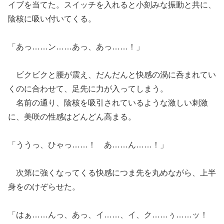
イブを当てた。スイッチを入れると小刻みな振動と共に、
陰核に吸い付いてくる。
「あっ……ン……あっ、あっ……！」
ビクビクと腰が震え、だんだんと快感の渦に呑まれてい
くのに合わせて、足先に力が入ってしまう。
名前の通り、陰核を吸引されているような激しい刺激
に、美咲の性感はどんどん高まる。
「ううっ、ひゃっ……！ あ……ん……！」
次第に強くなってくる快感につま先を丸めながら、上半
身をのけぞらせた。
「はぁ……んっ、あっ、イ……、イ、ク……ぅ……ッ！