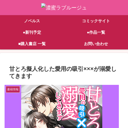
ノベルス
コミックサイト
●新刊予定
●作品一覧
■購入書店 一覧
お問い合わせ
甘とろ擬人化した愛用の吸引×××が溺愛し
てきます
書籍情報