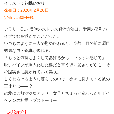
イラスト：
花綵いおり
発売日：2020年2月28日
定価：580円+税
アラサーOL・美咲のストレス解消方法は、愛用の吸引バ
イブで欲を満たすことだった。
いつものように一人で慰め終わると、突然、目の前に眉目
秀麗な男・蒼真が現れる。
「もっと気持ちよくしてあげるから、いっぱい感じて」
吸引バイブが擬人化した姿だと言う彼に驚きながらも、そ
の誠実さに惹かれていく美咲。
甘くとろけるような暮らしの中で、徐々に見えてくる彼の
正体とは――!?
恋愛にご無沙汰なアラサー女子とちょっと変わった年下イ
ケメンの純愛ラブストーリー！
【人物紹介】