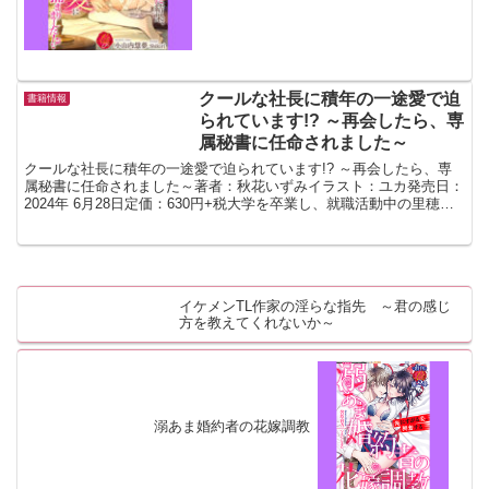
嬢ヘンリエッタは、ある日、婚約者から
婚約解消を言い渡されてしまう。婚約者
か...
クールな社長に積年の一途愛で迫
書籍情報
られています!? ～再会したら、専
属秘書に任命されました～
クールな社長に積年の一途愛で迫られています!? ～再会したら、専
属秘書に任命されました～著者：秋花いずみイラスト：ユカ発売日：
2024年 6月28日定価：630円+税大学を卒業し、就職活動中の里穂
は、高校の同窓会で幼馴染で初恋相手の修哉と再...
イケメンTL作家の淫らな指先 ～君の感じ
方を教えてくれないか～
溺あま婚約者の花嫁調教