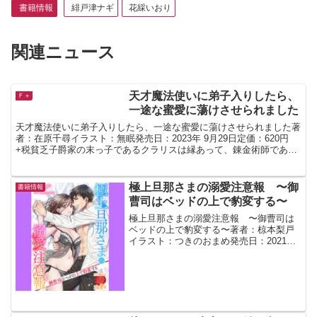
書籍情報
緋戸津ナギ
花綵いおり
関連ニュース
天才魔法使いに弟子入りしたら、
Ｆ＋
一途な蜜愛に蕩けさせられました
天才魔法使いに弟子入りしたら、一途な蜜愛に蕩けさせられました著
者：在原千尋イラスト：無眠発売日：2023年 9月29日定価：620円
+税貧乏子爵家の末っ子であるクラリスは縁あって、錬金術師である
アーロンのもとで働くことになった。最初は端麗な...
極上旦那さまの溺愛注意報 〜御
書籍情報
曹司はベッドの上で豹変する〜
極上旦那さまの溺愛注意報 〜御曹司は
ベッドの上で豹変する〜著者：椋本梨戸
イラスト：つきのおまめ発売日：2021年
3月26日定価：630円+税愛する夫、真斗
と幸せな新婚生活を送るさくらには、あ
る悩みがあった。それは、彼が性欲絶倫
おばけ兼やき...