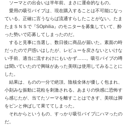
ソーマとの出会いは半年前。まさに運命的なもの。
愛用の吸引バイブは、現在購入することは不可能になっ
ている。正確に言うならば流通すらしたことがない。たま
たまＳＮＳで『SOphilia』のモニターを募集していて、酔
った勢いで応募してしまったのだ。
すると見事に当選し、数日後に商品が届いた。素面の時
だったので戸惑いはしたが、レビューを戻さないといけな
い手前、適当に流すわけにもいかず……。吸引バイブの噂
は聞いていたので興味があった美咲は使用してみることに
した。
結果は、ものの一分で絶頂。陰核全体が優しく包まれ、
小刻みな振動に花粒を刺激される。あまりの快感に恐怖す
ら感じたが、当てたソーマを離すことはできす、美咲は脚
をピンと伸ばして果ててしまった。
それからというもの、すっかり吸引バイブにハマったの
だ。