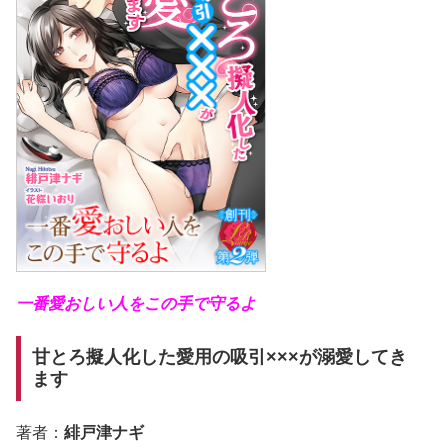
一番愛おしい人をこの手で守るよ
甘とろ擬人化した愛用の吸引×××が溺愛してき
ます
著者：
緋戸津ナギ