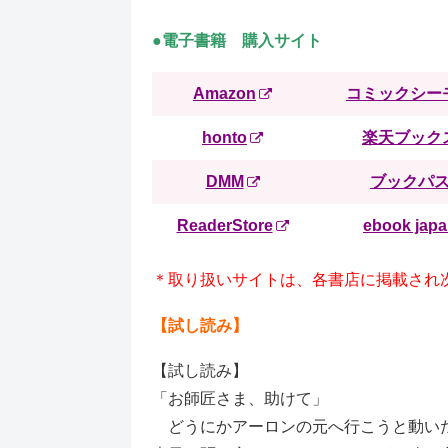
●電子書籍 購入サイト
Amazon
コミックシー
honto
楽天ブック
DMM
ブックパ
ReaderStore
ebook jap
＊取り扱いサイトは、各書店に掲載され
【試し読み】
【試し読み】
「お師匠さま、助けて」
どうにかアーロンの元へ行こうと動いた