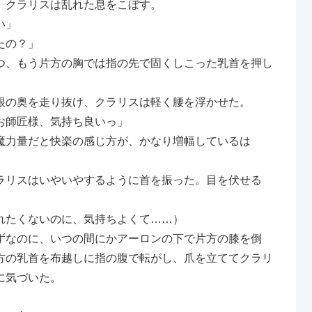
、クラリスは乱れた息をこぼす。
い」
たの？」
、もう片方の胸では指の先で固くしこった乳首を押し
の奥を走り抜け、クラリスは軽く腰を浮かせた。
お師匠様、気持ち良いっ」
魔力量だと快楽の感じ方が、かなり増幅しているは
リスはいやいやするように首を振った。目を伏せる
れたくないのに、気持ちよくて……）
なのに、いつの間にかアーロンの下で片方の膝を倒
方の乳首を布越しに指の腹で転がし、爪を立ててクラリ
に気づいた。