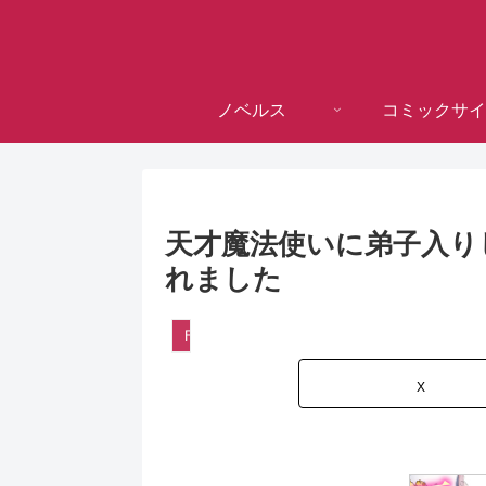
ノベルス
コミックサイ
天才魔法使いに弟子入り
れました
Ｆ＋
X