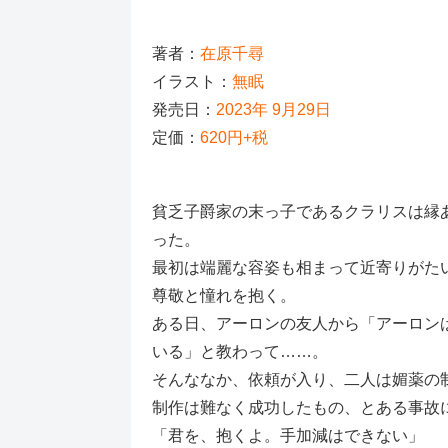
著者：
在原千尋
イラスト：
無眠
発売日：
2023年 9月29日
定価：
620円+税
貧乏子爵家の末っ子であるクラリスは縁
った。
最初は端麗な容姿も相まって近寄りがた
尊敬と憧れを抱く。
ある日、アーロンの友人から「アーロン
いる」と教わって……。
そんななか、依頼が入り、二人は媚薬の
制作は難なく成功したもの、とある事故に
「君を、抱くよ。手加減はできない」