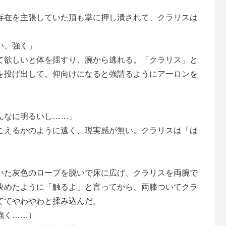
在を主張していた頂も掌に押し潰されて、クラリスは
い、強く」
欲しいと体を揺すり、腕から逃れる。「クラリス」と
を投げ出して、仰向けになると強請るようにアーロンを
んなに明るいし……」
えるかのように遠く、現実感が無い。クラリスは「は
。
た灰色のローブを脱いで床に広げ、クラリスを両腕で
決めたように「触るよ」と言ってから、両膝ついてクラ
ててやわやわと揉み込んだ。
強く……）