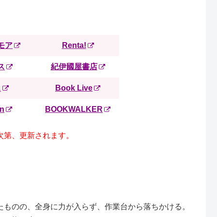
モア
Renta!
ス
紀伊國屋書店
ス
Book Live
an
BOOKWALKER
次第、更新されます。
ものの、全身に力が入らず、作業台から落ちかける。