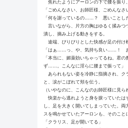
焦れたようにアーロンの下で腰を振り
「ごめんなさい、お師匠様、ごめんなさ
「何を謝っているの……？ 悪いことし
言いながら、片方の胸はゆるく揉みつつ
潰し、摘み上げる動きをする。
途端、びりびりとした快感が足の付け根
「はぁ……っ、や、気持ち良い……！ 
「本当に、媚薬効いちゃってるね。君の
ず……。こんなに淫らに腰まで振って」
あられもない姿を冷静に指摘され、クラ
と、涙がこぼれて頬を伝う。
（いやなのに、こんなのお師匠様に見ら
快楽から逃れようと身を捩っていたはず
し、足を大きく開いてしまっていた。両
スを鳴かせていたアーロンも、そのこと
「クラリス、足が開いてる」