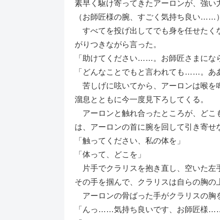
素早く駆け寄ってきたアーロンが、強い
（お師匠様の腕、すごく気持ち良い……
すべてを投げ出してでも身を任せたくな
がりつきながら言った。
「助けてください……。お師匠さまにな
「どんなことでもと言われても……。あ
苦しげに呟いてから、アーロンは喉を鳴
溜息とともに今一度見下ろしてくる。
アーロンと触れ合ったところが、どこも
は、アーロンの首に腕を回して引き寄せ
「触ってください、私の体を」
「体って、どこを」
片手でクラリスを抱き直し、空いた左手
その手を掴んで、クラリスは自らの胸の
アーロンの骨ばった手がクラリスの胸を
「んっ……気持ち良いです、お師匠様…