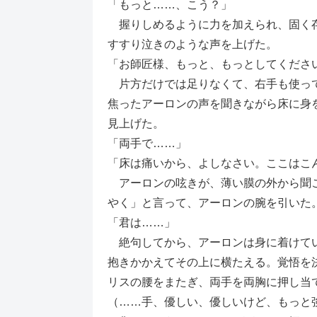
「もっと……、こう？」
握りしめるように力を加えられ、固く存
すすり泣きのような声を上げた。
「お師匠様、もっと、もっとしてくださ
片方だけでは足りなくて、右手も使って
焦ったアーロンの声を聞きながら床に身
見上げた。
「両手で……」
「床は痛いから、よしなさい。ここはこ
アーロンの呟きが、薄い膜の外から聞こ
やく」と言って、アーロンの腕を引いた
「君は……」
絶句してから、アーロンは身に着けてい
抱きかかえてその上に横たえる。覚悟を
リスの腰をまたぎ、両手を両胸に押し当
（……手、優しい、優しいけど、もっと